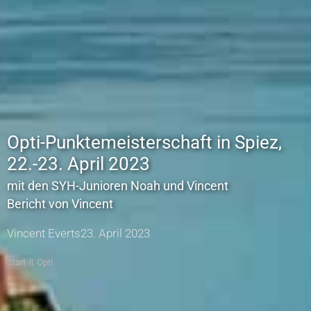
Opti-Punktemeisterschaft in Spiez,
22.-23. April 2023
mit den SYH-Junioren Noah und Vincent
Bericht von Vincent
Vincent Everts
23. April 2023
Start
Opti
Sie befinden sich hier: