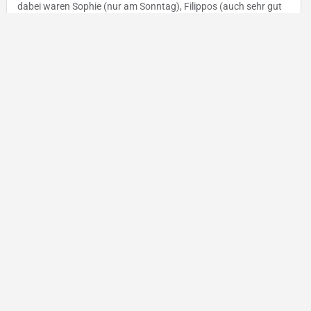
dabei waren Sophie (nur am Sonntag), Filippos (auch sehr gut
gesegelt) und
Beitrag lesen ...
26. Mai 2024
By
Vincent Everts
Opti
Regatta
Opti-Regatta beim Saffa-Inseli vom 17.-18.