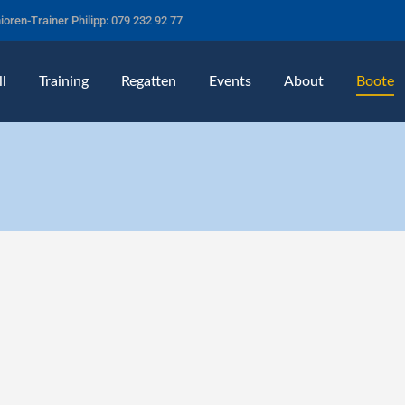
ioren-Trainer Philipp: 079 232 92 77
l
Training
Regatten
Events
About
Boote