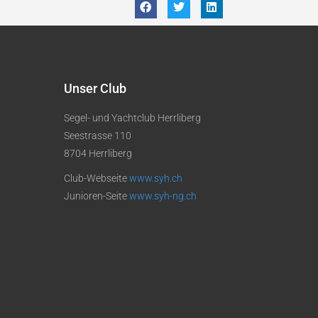
Unser Club
Segel- und Yachtclub Herrliberg
Seestrasse 110
8704 Herrliberg
Club-Webseite
www.syh.ch
Junioren-Seite
www.syh-ng.ch