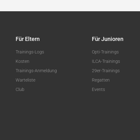
Für Eltern
Für Junioren
Trainings-Logs
Opti-Trainings
Kosten
ILCA-Trainings
Trainings-Anmeldung
29er-Trainings
Warteliste
Regatten
Club
Events