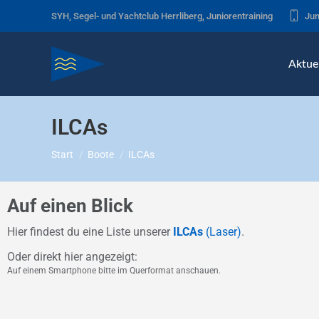
SYH, Segel- und Yachtclub Herrliberg, Juniorentraining
Jun
Aktuel
ILCAs
Sie befinden sich hier:
Start
Boote
ILCAs
Auf einen Blick
Hier findest du eine Liste unserer
ILCAs
(Laser)
.
Oder direkt hier angezeigt:
Auf einem Smartphone bitte im Querformat anschauen.