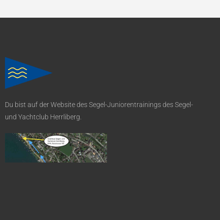
Du bist auf der Website des Segel-Juniorentrainings des Segel-
und Yachtclub Herrliberg.