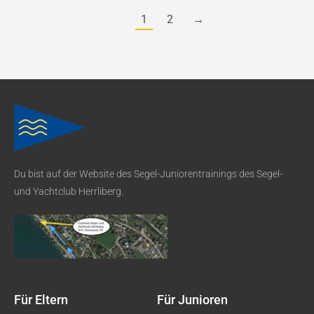
1
2
→
Du bist auf der Website des Segel-Juniorentrainings des Segel-
und Yachtclub Herrliberg.
Für Eltern
Für Junioren