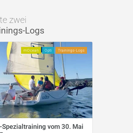
zte zwei
inings-Logs
mOcean
Opti
Trainings-Logs
-Spezialtraining vom 30. Mai