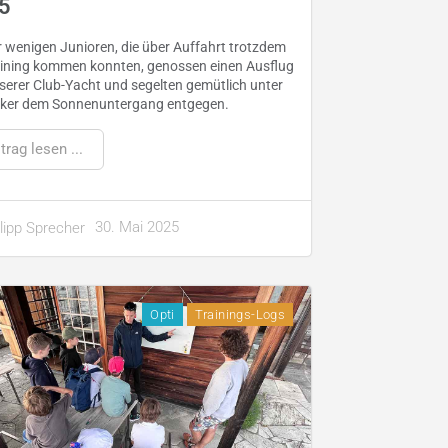
5
r wenigen Junioren, die über Auffahrt trotzdem
aining kommen konnten, genossen einen Ausflug
serer Club-Yacht und segelten gemütlich unter
ker dem Sonnenuntergang entgegen.
trag lesen ...
30. Mai 2025
lipp Sprecher
Opti
Trainings-Logs