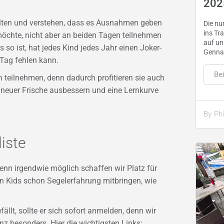
202
lten und verstehen, dass es Ausnahmen geben
Die nu
ins Tr
möchte, nicht aber an beiden Tagen teilnehmen
auf un
so ist, hat jedes Kind jedes Jahr einen Joker-
Genna
 Tag fehlen kann.
Bei
 teilnehmen, denn dadurch profitieren sie auch
euer Frische ausbessern und eine Lernkurve
By
Phi
iste
Wenn irgendwie möglich schaffen wir Platz für
n Kids schon Segelerfahrung mitbringen, wie
lt, sollte er sich sofort anmelden, denn wir
nz besonders. Hier die wichtigsten Links: