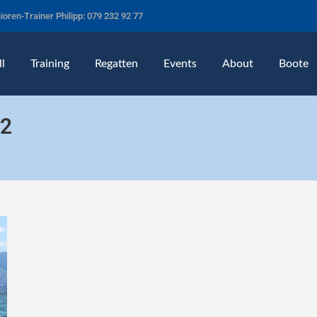
ioren-Trainer Philipp: 079 232 92 77
l
Training
Regatten
Events
About
Boote
22