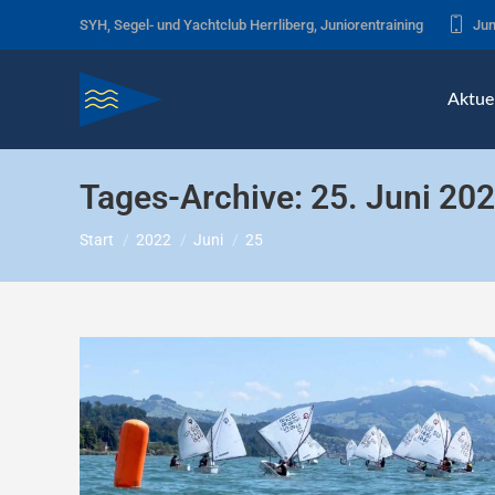
SYH, Segel- und Yachtclub Herrliberg, Juniorentraining
Jun
Aktuel
Tages-Archive:
25. Juni 20
Sie befinden sich hier:
Start
2022
Juni
25